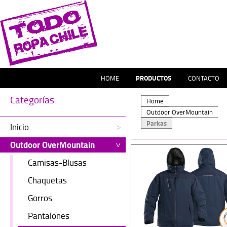
HOME
PRODUCTOS
CONTACTO
Categorías
Home
Outdoor OverMountain
Parkas
Inicio
Outdoor OverMountain
Camisas-Blusas
Chaquetas
Gorros
Pantalones