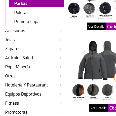
Parkas
Poleras
Primera Capa
Cód
Ver Detalle
Accesorios
Telas
Zapatos
Artículos Salud
Ropa Minería
Otros
Hotelería Y Restaurant
Equipos Deportivos
Fitness
Có
Ver Detalle
Promotoras