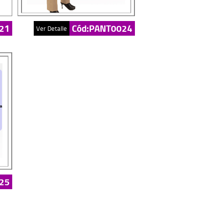
21
Cód:PANT0024
Ver Detalle
25