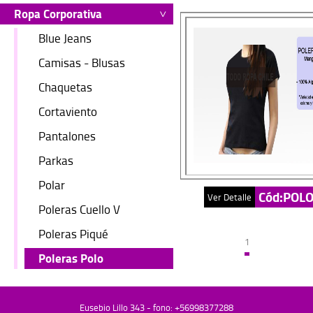
Ropa Corporativa
Blue Jeans
Camisas - Blusas
Chaquetas
Cortaviento
Pantalones
Parkas
Polar
Cód:POL
Ver Detalle
Poleras Cuello V
Poleras Piqué
1
Poleras Polo
Eusebio Lillo 343 - fono: +56998377288