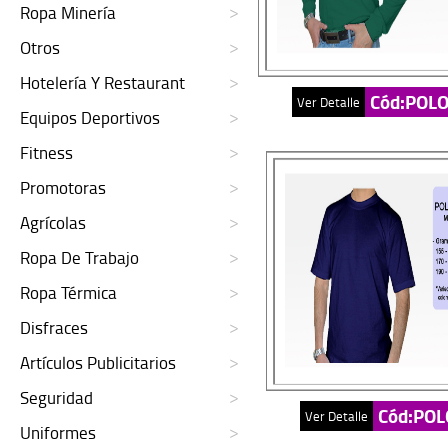
Ropa Minería
Otros
Hotelería Y Restaurant
Cód:POL
Ver Detalle
Equipos Deportivos
Fitness
Promotoras
Agrícolas
Ropa De Trabajo
Ropa Térmica
Disfraces
Artículos Publicitarios
Seguridad
Cód:PO
Ver Detalle
Uniformes